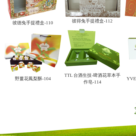
彼得兔手提禮盒-112
彼德兔手提禮盒-110
TTL 台酒生技-啤酒花草本手
野薑花鳳梨酥-104
YVE
作皂-114