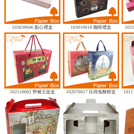
103030046 點心禮盒
103010018 咖啡禮盒
10
102110002 野豬王提盒
102070017 比得兔酥餅盒
101