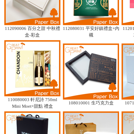
112090006 百分之甜 中秋禮
112080031 平安好鎮禮盒+內
112
盒-彩盒
襯
110080003 軒尼詩 750ml
108010001 生巧克力盒
10
Mini Moet+甜點 禮盒