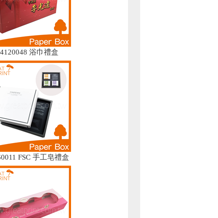
04120048 浴巾禮盒
60011 FSC 手工皂禮盒