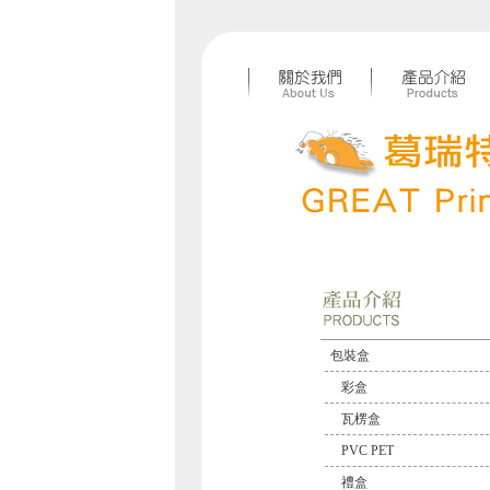
包裝盒
彩盒
瓦楞盒
PVC PET
禮盒