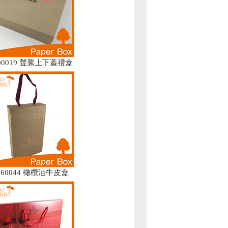
100019 聲騰上下蓋禮盒
6060044 橄欖油牛皮盒