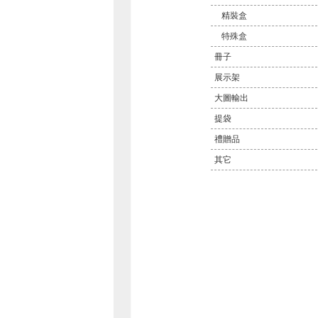
精裝盒
特殊盒
冊子
展示架
大圖輸出
提袋
禮贈品
其它