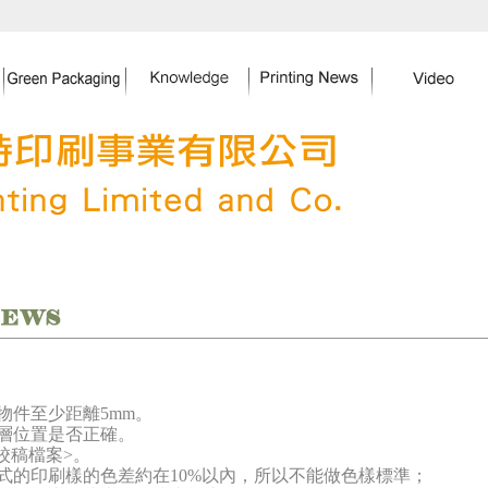
物件至少距離
5m
m
。
層位置是否正確。
校稿檔案
>
。
式的印刷樣的色差約在
10%
以內，所以不能做色樣標準；