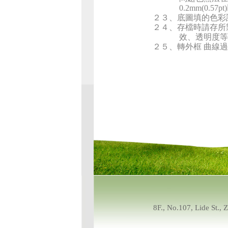
0.2mm
(
0.57pt
)
２３、底圖填的色彩
２４、存檔時請存所
效、透明度等，
２５、轉外框
曲線過
8F., No.107, Lide St.