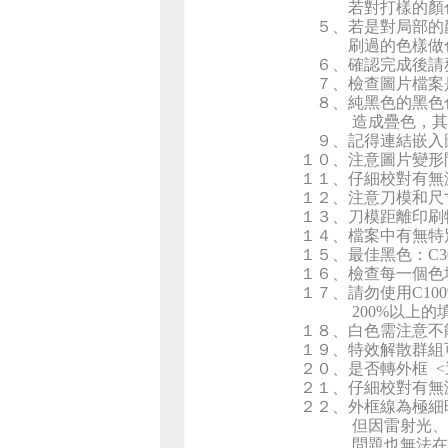
若對打樣的顏色
５、若是對局部的
刷過
６、確認完成後請
７、檢查圖片檔案
８、純黑色的黑色
造成疊色，其
９、記得連結嵌入
１０、注意圖片變形
１１、仔細校對有無
１２、注意刀模和尺
１３、刀模距離印刷
１４、檔案中有無特
１５、最佳黑色：
C
3
１６、檢查每一個色
１７、請勿使用
C10
200%
以上的
１８、白色需注意
１９、特效解散群組
２０、是否轉外框
<
２１、仔細校對有無
２２、外框線為極細
但因雷射光、
問題也無法在審