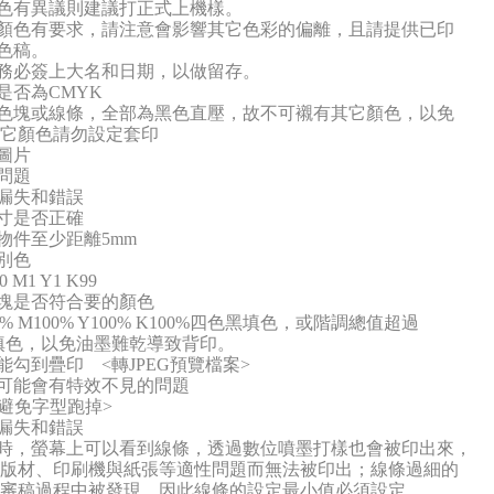
有異議則建議打正式上機樣。
顏色有要求，請注意會影響其它色彩的偏離，且請提供已印
的色樣做色稿。
務必簽上大名和日期，以做留存。
是否為
CMYK
色塊或線條，全部為黑色直壓，故不可襯有其它顏色，以免
它顏色請勿設定套印
圖片
問題
漏失和錯誤
寸是否正確
物件至少距離
5m
m
別色
0 M
1 Y1 K99
塊是否符合要的顏色
0% M100% Y100% K100%
四色黑填色，或階調總值超過
填色，以免油墨難乾導致背印。
不能勾到疊印
<
轉
JPEG
預覽檔案
>
可能會有特效不見的問題
避免字型跑掉
>
漏失和錯誤
時，螢幕上可以看到線條，透過數位噴墨打樣也會被印出來，
版材、印刷機與紙張等適性問題而無法被印出；線條過細的
稿過程中被發現，因此線條的設定最小值必須設定