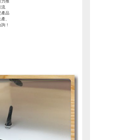
著力推
產流
從產品
生產、
洽詢！