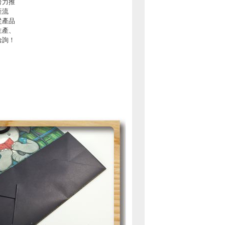
著力推
產流
從產品
生產、
洽詢！